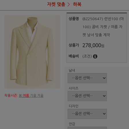
자켓 맞춤
하복
상품명
(BZ250647) 린넨100 (마
100) 콤비 자켓 / 여름 자
켓 남녀 맞춤 제작
278,000
상품가
원
배송비
(조건)
남녀
사이즈
착용시즌:
봄
여름
가을 겨울
디자인
안감