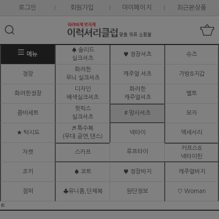
로그인
회원가입
마이페이지
최근본상품
♠ 솔리드
메뉴
♥ 정장셔츠
슈즈
실크셔츠
화려한
정장
캐주얼 셔츠
가방&지갑
무늬 실크셔츠
디자인
화려한
화려한정장
벨트
배색실크셔츠
캐주얼셔츠
핫픽스
콤비세트
# 망사셔츠
모자
실크셔츠
♬ 특수복
★ 턱시도
넥타이
액세서리
(무대.공연,댄스)
커프스&
루프타이
자켓
스카프
넥타이핀
조끼
♠ 코트
♥ 정장바지
캐주얼바지
점퍼
♣유니폼,단체복
원단정보
♡ Woman
ㅌ