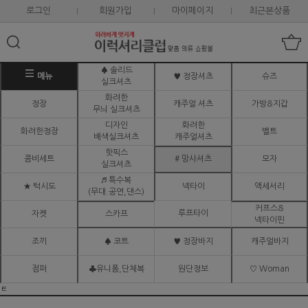
로그인
회원가입
마이페이지
최근본상품
♠ 솔리드
메뉴
♥ 정장셔츠
슈즈
실크셔츠
화려한
정장
캐주얼 셔츠
가방&지갑
무늬 실크셔츠
디자인
화려한
화려한정장
벨트
배색실크셔츠
캐주얼셔츠
핫픽스
콤비세트
# 망사셔츠
모자
실크셔츠
♬ 특수복
★ 턱시도
넥타이
액세서리
(무대.공연,댄스)
커프스&
루프타이
자켓
스카프
넥타이핀
조끼
♠ 코트
♥ 정장바지
캐주얼바지
점퍼
♣유니폼,단체복
원단정보
♡ Woman
ㅌ