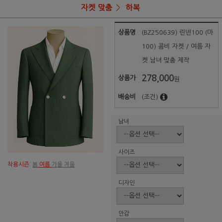
자켓 맞춤
하복
상품명
(BZ250639) 린넨100 (마
100) 콤비 자켓 / 여름 자
켓 남녀 맞춤 제작
278,000
상품가
원
배송비
(조건)
남녀
사이즈
착용시즌:
봄
여름
가을 겨울
디자인
안감