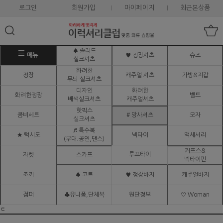
로그인
회원가입
마이페이지
최근본상품
♠ 솔리드
메뉴
♥ 정장셔츠
슈즈
실크셔츠
화려한
정장
캐주얼 셔츠
가방&지갑
무늬 실크셔츠
디자인
화려한
화려한정장
벨트
배색실크셔츠
캐주얼셔츠
핫픽스
콤비세트
# 망사셔츠
모자
실크셔츠
♬ 특수복
★ 턱시도
넥타이
액세서리
(무대.공연,댄스)
커프스&
루프타이
자켓
스카프
넥타이핀
조끼
♠ 코트
♥ 정장바지
캐주얼바지
점퍼
♣유니폼,단체복
원단정보
♡ Woman
ㅌ