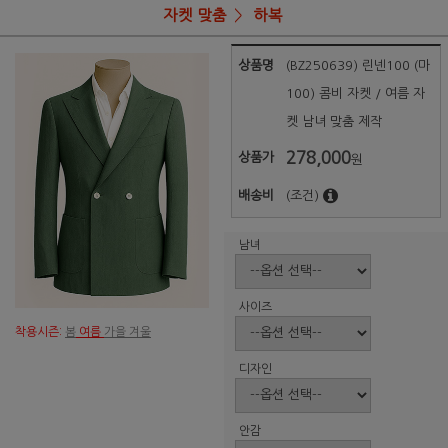
자켓 맞춤
하복
상품명
(BZ250639) 린넨100 (마
100) 콤비 자켓 / 여름 자
켓 남녀 맞춤 제작
278,000
상품가
원
배송비
(조건)
남녀
사이즈
착용시즌:
봄
여름
가을 겨울
디자인
안감