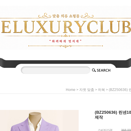
>
>
> (BZ250636
Home
자켓 맞춤
하복
(BZ250636) 린넨
제작
소비자가격
368,0