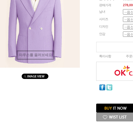
판매가격
278,00
남녀
사이즈
디자인
안감
마우스를 올려보세요
특이사항
주문