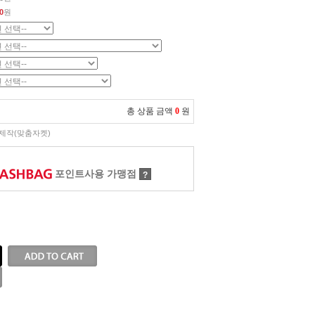
0
원
총 상품 금액
0
원
제작(맞춤자켓)
포인트사용 가맹점
?