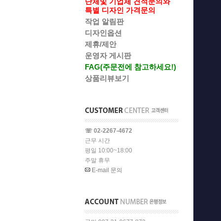
단체및 기업체 견적문의와
특별 디자인 가격문의
작업 알림판
디자인옵션
제휴/제안
운영자 게시판
FAG(주문전에 참고하세요!)
상품리뷰보기
☏ 02-2267-4672
근무 시간
평일 10:00~18:00
주말 휴무
E-mail 문의