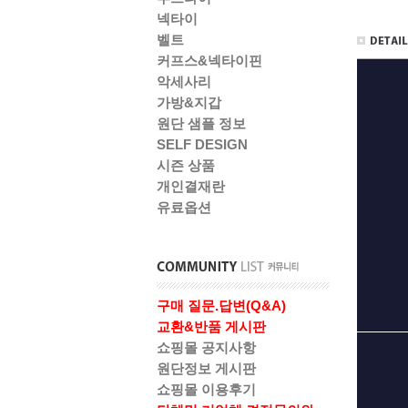
넥타이
벨트
커프스&넥타이핀
악세사리
가방&지갑
원단 샘플 정보
SELF DESIGN
시즌 상품
개인결재란
유료옵션
구매 질문.답변(Q&A)
교환&반품 게시판
쇼핑몰 공지사항
원단정보 게시판
쇼핑몰 이용후기