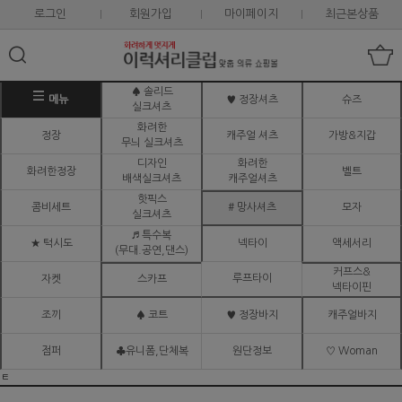
로그인
회원가입
마이페이지
최근본상품
♠ 솔리드
메뉴
♥ 정장셔츠
슈즈
실크셔츠
화려한
정장
캐주얼 셔츠
가방&지갑
무늬 실크셔츠
디자인
화려한
화려한정장
벨트
배색실크셔츠
캐주얼셔츠
핫픽스
콤비세트
# 망사셔츠
모자
실크셔츠
♬ 특수복
★ 턱시도
넥타이
액세서리
(무대.공연,댄스)
커프스&
루프타이
자켓
스카프
넥타이핀
조끼
♠ 코트
♥ 정장바지
캐주얼바지
점퍼
♣유니폼,단체복
원단정보
♡ Woman
ㅌ