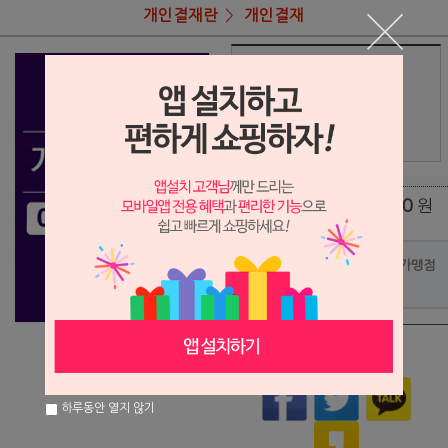
개인결재란
개인결재
상품명
오영묵님 결재
210,000
상품가
원
배송비
(조건)
0
원
총 상품 금액
포인트사용 가맹점
?
상품이 품절되었습니다.
하루동안 열지 않기