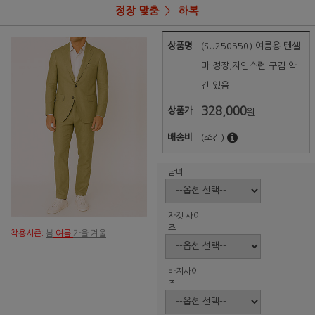
정장 맞춤
하복
상품명
(SU250550) 여름용 텐셀
마 정장,자연스런 구김 약
간 있음
328,000
상품가
원
배송비
(조건)
남녀
자켓 사이
즈
착용시즌:
봄
여름
가을 겨울
바지사이
즈