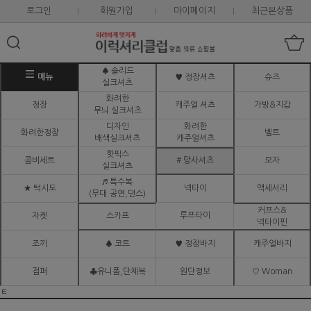
로그인
회원가입
마이페이지
최근본상품
♠ 솔리드
메뉴
♥ 정장셔츠
슈즈
실크셔츠
화려한
정장
캐주얼 셔츠
가방&지갑
무늬 실크셔츠
디자인
화려한
화려한정장
벨트
배색실크셔츠
캐주얼셔츠
핫픽스
콤비세트
# 망사셔츠
모자
실크셔츠
♬ 특수복
★ 턱시도
넥타이
액세서리
(무대.공연,댄스)
커프스&
루프타이
자켓
스카프
넥타이핀
조끼
♠ 코트
♥ 정장바지
캐주얼바지
점퍼
♣유니폼,단체복
원단정보
♡ Woman
ㅌ