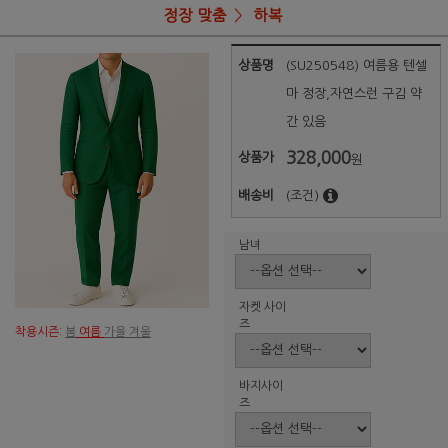
정장 맞춤
하복
상품명
(SU250548) 여름용 텐셀
마 정장,자연스런 구김 약
간 있음
328,000
상품가
원
배송비
(조건)
남녀
자켓 사이
즈
착용시즌:
봄
여름
가을 겨울
바지사이
즈