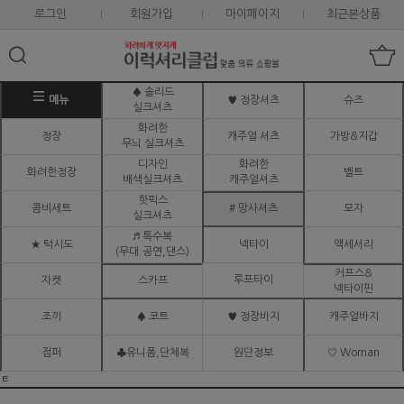
로그인
회원가입
마이페이지
최근본상품
♠ 솔리드
메뉴
♥ 정장셔츠
슈즈
실크셔츠
화려한
정장
캐주얼 셔츠
가방&지갑
무늬 실크셔츠
디자인
화려한
화려한정장
벨트
배색실크셔츠
캐주얼셔츠
핫픽스
콤비세트
# 망사셔츠
모자
실크셔츠
♬ 특수복
★ 턱시도
넥타이
액세서리
(무대.공연,댄스)
커프스&
루프타이
자켓
스카프
넥타이핀
조끼
♠ 코트
♥ 정장바지
캐주얼바지
점퍼
♣유니폼,단체복
원단정보
♡ Woman
ㅌ