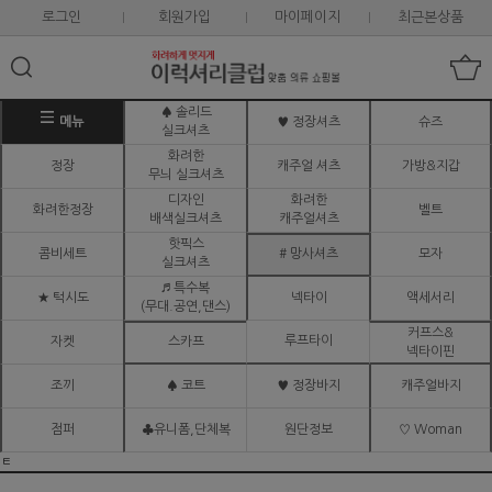
로그인
회원가입
마이페이지
최근본상품
♠ 솔리드
메뉴
♥ 정장셔츠
슈즈
실크셔츠
화려한
정장
캐주얼 셔츠
가방&지갑
무늬 실크셔츠
디자인
화려한
화려한정장
벨트
배색실크셔츠
캐주얼셔츠
핫픽스
콤비세트
# 망사셔츠
모자
실크셔츠
♬ 특수복
★ 턱시도
넥타이
액세서리
(무대.공연,댄스)
커프스&
루프타이
자켓
스카프
넥타이핀
조끼
♠ 코트
♥ 정장바지
캐주얼바지
점퍼
♣유니폼,단체복
원단정보
♡ Woman
ㅌ