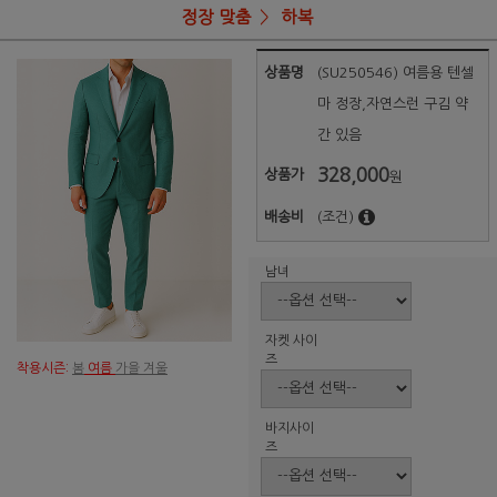
정장 맞춤
하복
상품명
(SU250546) 여름용 텐셀
마 정장,자연스런 구김 약
간 있음
328,000
상품가
원
배송비
(조건)
남녀
자켓 사이
즈
착용시즌:
봄
여름
가을 겨울
바지사이
즈