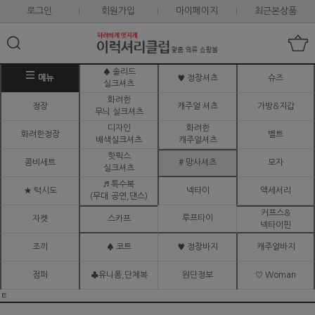
로그인
회원가입
마이페이지
최근본상품
♠ 솔리드
메뉴
♥ 정장셔츠
슈즈
실크셔츠
화려한
정장
캐주얼 셔츠
가방&지갑
무늬 실크셔츠
디자인
화려한
화려한정장
벨트
배색실크셔츠
캐주얼셔츠
핫픽스
콤비세트
# 망사셔츠
모자
실크셔츠
♬ 특수복
★ 턱시도
넥타이
액세서리
(무대.공연,댄스)
커프스&
루프타이
자켓
스카프
넥타이핀
조끼
♠ 코트
♥ 정장바지
캐주얼바지
점퍼
♣유니폼,단체복
원단정보
♡ Woman
ㅌ