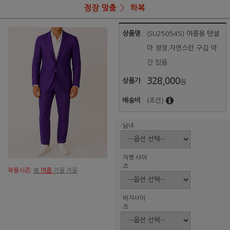
정장 맞춤
하복
상품명
(SU250545) 여름용 텐셀
마 정장,자연스런 구김 약
간 있음
328,000
상품가
원
배송비
(조건)
남녀
자켓 사이
즈
착용시즌:
봄
여름
가을 겨울
바지사이
즈