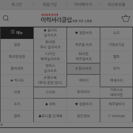
로그인
회원가입
마이페이지
최근본상품
♠ 솔리드
메뉴
♥ 정장셔츠
슈즈
실크셔츠
화려한
정장
캐주얼 셔츠
가방&지갑
무늬 실크셔츠
디자인
화려한
화려한정장
벨트
배색실크셔츠
캐주얼셔츠
핫픽스
콤비세트
# 망사셔츠
모자
실크셔츠
♬ 특수복
★ 턱시도
넥타이
액세서리
(무대.공연,댄스)
커프스&
루프타이
자켓
스카프
넥타이핀
조끼
♠ 코트
♥ 정장바지
캐주얼바지
점퍼
♣유니폼,단체복
원단정보
♡ Woman
ㅌ