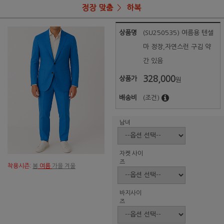
정장 맞춤
하복
상품명
(SU250535) 여름용 텐셀
마 정장,자연스런 구김 약
간 있음
328,000
상품가
원
배송비
(조건)
남녀
자켓 사이
즈
착용시즌:
봄
여름
가을 겨울
바지사이
즈