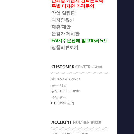
단체및 기업체 견적문의와
특별 디자인 가격문의
작업 알림판
디자인옵션
제휴/제안
운영자 게시판
FAG(주문전에 참고하세요!)
상품리뷰보기
☏ 02-2267-4672
근무 시간
평일 10:00~18:00
주말 휴무
E-mail 문의