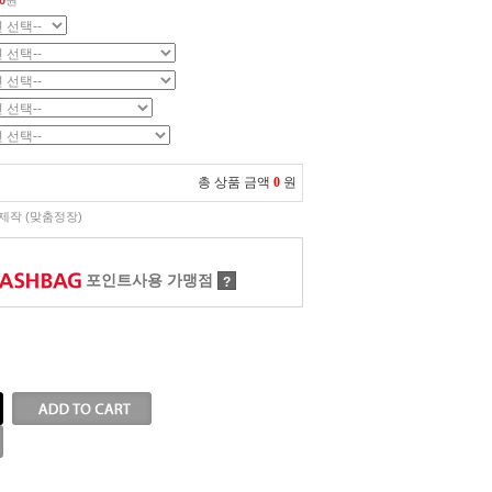
0
원
총 상품 금액
0
원
제작 (맞춤정장)
포인트사용 가맹점
?