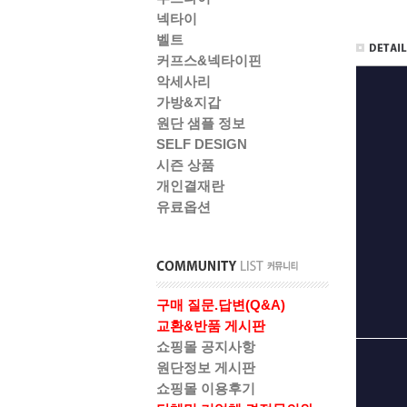
넥타이
벨트
커프스&넥타이핀
악세사리
가방&지갑
원단 샘플 정보
SELF DESIGN
시즌 상품
개인결재란
유료옵션
구매 질문.답변(Q&A)
교환&반품 게시판
쇼핑몰 공지사항
원단정보 게시판
쇼핑몰 이용후기