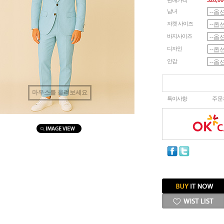
판매가격
328,00
남녀
자켓 사이즈
바지사이즈
디자인
안감
마우스를 올려보세요
특이사항
주문