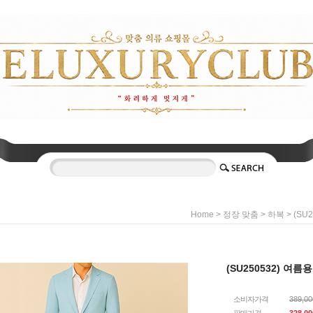
>
>
> (S
Home
정장 맞춤
하복
(SU250532) 여
소비자가격
389,0