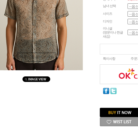
남녀 선택
사이즈
디자인
이니셜
(영문이나 한글
새김)
마우스를 올려보세요
특이사항
주문