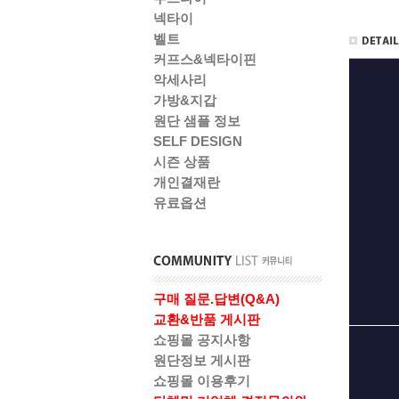
넥타이
벨트
커프스&넥타이핀
악세사리
가방&지갑
원단 샘플 정보
SELF DESIGN
시즌 상품
개인결재란
유료옵션
구매 질문.답변(Q&A)
교환&반품 게시판
쇼핑몰 공지사항
원단정보 게시판
쇼핑몰 이용후기