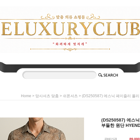
>
>
> (DS250587) 에스닉 페이즐리 폴
Home
망사셔츠 맞춤
쉬폰셔츠
(DS250587) 에
부들한 원단 HYEN
판매가격
89,000