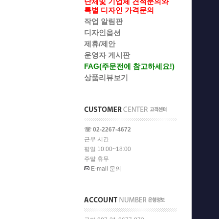
단체및 기업체 견적문의와
특별 디자인 가격문의
작업 알림판
디자인옵션
제휴/제안
운영자 게시판
FAG(주문전에 참고하세요!)
상품리뷰보기
☏ 02-2267-4672
근무 시간
평일 10:00~18:00
주말 휴무
E-mail 문의