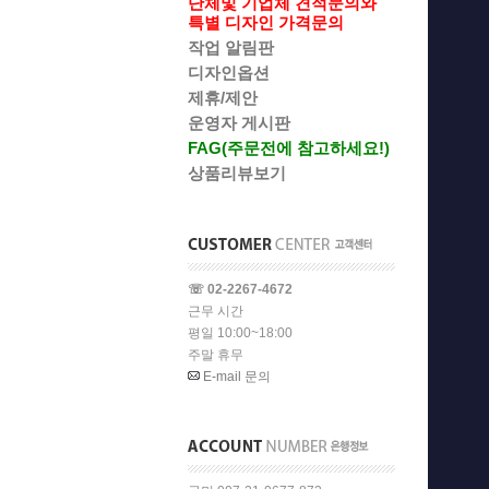
단체및 기업체 견적문의와
특별 디자인 가격문의
작업 알림판
디자인옵션
제휴/제안
운영자 게시판
FAG(주문전에 참고하세요!)
상품리뷰보기
☏ 02-2267-4672
근무 시간
평일 10:00~18:00
주말 휴무
E-mail 문의