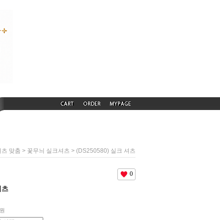
>
> (DS250580) 실크 셔츠
츠 맞춤
꽃무늬 실크셔츠
0
셔츠
원