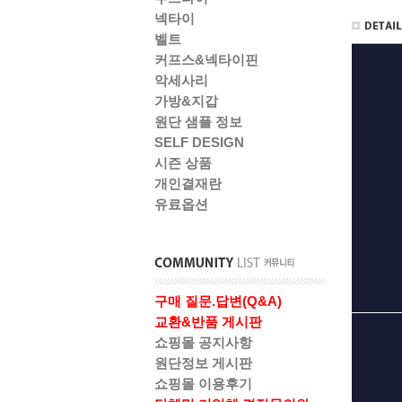
넥타이
벨트
커프스&넥타이핀
악세사리
가방&지갑
원단 샘플 정보
SELF DESIGN
시즌 상품
개인결재란
유료옵션
구매 질문.답변(Q&A)
교환&반품 게시판
쇼핑몰 공지사항
원단정보 게시판
쇼핑몰 이용후기