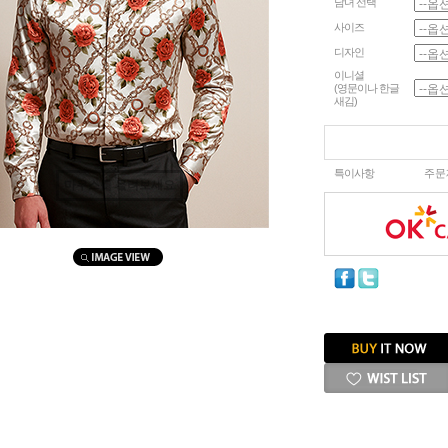
남녀 선택
사이즈
디자인
이니셜
(영문이나 한글
새김)
특이사항
주문
마우스를 올려보세요