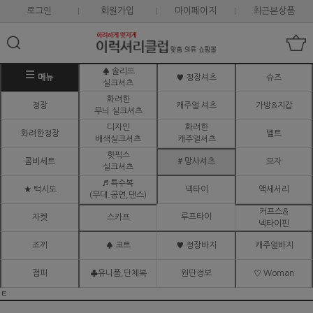
로그인
회원가입
마이페이지
최근본상품
♠ 솔리드
메뉴
♥ 정장셔츠
슈즈
실크셔츠
화려한
정장
캐주얼 셔츠
가방&지갑
무늬 실크셔츠
디자인
화려한
화려한정장
벨트
배색실크셔츠
캐주얼셔츠
핫픽스
콤비세트
# 망사셔츠
모자
실크셔츠
♬ 특수복
★ 턱시도
넥타이
액세서리
(무대.공연,댄스)
커프스&
루프타이
자켓
스카프
넥타이핀
조끼
♠ 코트
♥ 정장바지
캐주얼바지
점퍼
♣유니폼,단체복
원단정보
♡ Woman
ㅌ