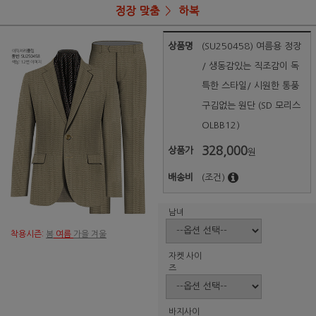
정장 맞춤
하복
상품명
(SU250458) 여름용 정장
/ 생동감있는 직조감이 독
특한 스타일/ 시원한 통풍
구김없는 원단 (SD 모리스
OLBB12)
328,000
상품가
원
배송비
(조건)
남녀
착용시즌:
봄
여름
가을 겨울
자켓 사이
즈
바지사이