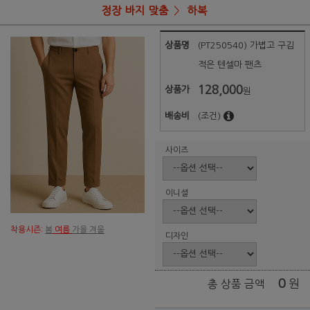
정장 바지 맞춤
하복
상품명
(PT250540) 가볍고 구김
적은 텐셀마 팬츠
128,000
상품가
원
배송비
(조건)
사이즈
이니셜
착용시즌:
봄
여름
가을 겨울
디자인
0
원
총 상품 금액