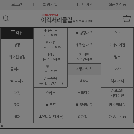
로그인
회원가입
마이페이지
최근본상품
♠ 솔리드
메뉴
♥ 정장셔츠
슈즈
실크셔츠
화려한
정장
캐주얼 셔츠
가방&지갑
무늬 실크셔츠
디자인
화려한
화려한정장
벨트
배색실크셔츠
캐주얼셔츠
핫픽스
콤비세트
# 망사셔츠
모자
실크셔츠
♬ 특수복
★ 턱시도
넥타이
액세서리
(무대.공연,댄스)
커프스&
루프타이
자켓
스카프
넥타이핀
조끼
♠ 코트
♥ 정장바지
캐주얼바지
점퍼
♣유니폼,단체복
원단정보
♡ Woman
ㅌ