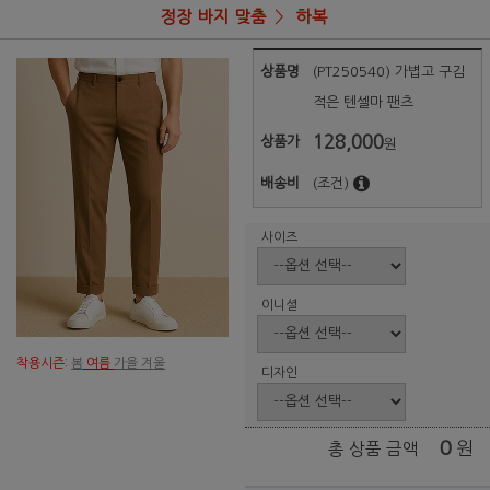
정장 바지 맞춤
하복
상품명
(PT250540) 가볍고 구김
적은 텐셀마 팬츠
128,000
상품가
원
배송비
(조건)
사이즈
이니셜
착용시즌:
봄
여름
가을 겨울
디자인
0
원
총 상품 금액