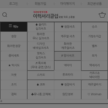
로그인
회원가입
마이페이지
최근본상품
♠ 솔리드
메뉴
♥ 정장셔츠
슈즈
실크셔츠
화려한
정장
캐주얼 셔츠
가방&지갑
무늬 실크셔츠
디자인
화려한
화려한정장
벨트
배색실크셔츠
캐주얼셔츠
핫픽스
콤비세트
# 망사셔츠
모자
실크셔츠
♬ 특수복
★ 턱시도
넥타이
액세서리
(무대.공연,댄스)
커프스&
루프타이
자켓
스카프
넥타이핀
조끼
♠ 코트
♥ 정장바지
캐주얼바지
점퍼
♣유니폼,단체복
원단정보
♡ Woman
ㅌ