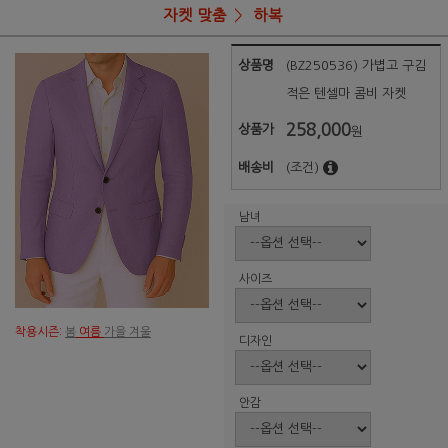
자켓 맞춤
하복
상품명
(BZ250536) 가볍고 구김
적은 텐셀마 콤비 자켓
258,000
상품가
원
배송비
(조건)
남녀
사이즈
착용시즌:
봄
여름
가을 겨울
디자인
안감