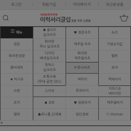
로그인
회원가입
마이페이지
최근본상품
♠ 솔리드
메뉴
♥ 정장셔츠
슈즈
실크셔츠
화려한
정장
캐주얼 셔츠
가방&지갑
무늬 실크셔츠
디자인
화려한
화려한정장
벨트
배색실크셔츠
캐주얼셔츠
핫픽스
콤비세트
# 망사셔츠
모자
실크셔츠
♬ 특수복
★ 턱시도
넥타이
액세서리
(무대.공연,댄스)
커프스&
루프타이
자켓
스카프
넥타이핀
조끼
♠ 코트
♥ 정장바지
캐주얼바지
점퍼
♣유니폼,단체복
원단정보
♡ Woman
ㅌ