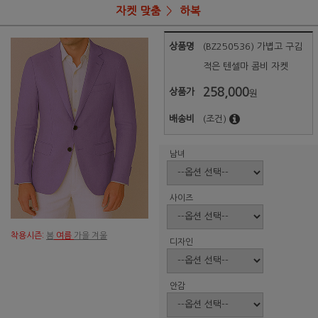
자켓 맞춤
하복
상품명
(BZ250536) 가볍고 구김
적은 텐셀마 콤비 자켓
258,000
상품가
원
배송비
(조건)
남녀
사이즈
착용시즌:
봄
여름
가을 겨울
디자인
안감