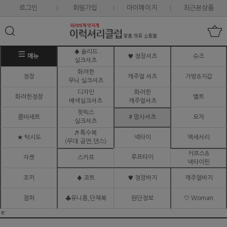
로그인
회원가입
마이페이지
최근본상품
♠ 솔리드
메뉴
♥ 정장셔츠
슈즈
실크셔츠
화려한
정장
캐주얼 셔츠
가방&지갑
무늬 실크셔츠
디자인
화려한
화려한정장
벨트
배색실크셔츠
캐주얼셔츠
핫픽스
콤비세트
# 망사셔츠
모자
실크셔츠
♬ 특수복
★ 턱시도
넥타이
액세서리
(무대.공연,댄스)
커프스&
루프타이
자켓
스카프
넥타이핀
조끼
♠ 코트
♥ 정장바지
캐주얼바지
점퍼
♣유니폼,단체복
원단정보
♡ Woman
ㅌ