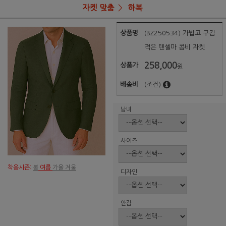
자켓 맞춤
하복
상품명
(BZ250534) 가볍고 구김
적은 텐셀마 콤비 자켓
258,000
상품가
원
배송비
(조건)
남녀
사이즈
착용시즌:
봄
여름
가을 겨울
디자인
안감