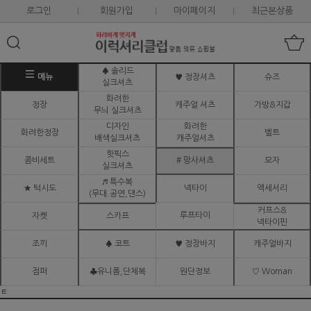
로그인
회원가입
마이페이지
최근본상품
♠ 솔리드
메뉴
♥ 정장셔츠
슈즈
실크셔츠
화려한
정장
캐주얼 셔츠
가방&지갑
무늬 실크셔츠
디자인
화려한
화려한정장
벨트
배색실크셔츠
캐주얼셔츠
핫픽스
콤비세트
# 망사셔츠
모자
실크셔츠
♬ 특수복
★ 턱시도
넥타이
액세서리
(무대.공연,댄스)
커프스&
루프타이
자켓
스카프
넥타이핀
조끼
♠ 코트
♥ 정장바지
캐주얼바지
점퍼
♣유니폼,단체복
원단정보
♡ Woman
ㅌ