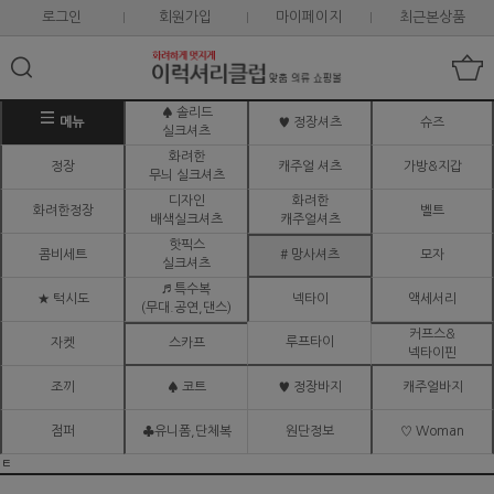
로그인
회원가입
마이페이지
최근본상품
♠ 솔리드
메뉴
♥ 정장셔츠
슈즈
실크셔츠
화려한
정장
캐주얼 셔츠
가방&지갑
무늬 실크셔츠
디자인
화려한
화려한정장
벨트
배색실크셔츠
캐주얼셔츠
핫픽스
콤비세트
# 망사셔츠
모자
실크셔츠
♬ 특수복
★ 턱시도
넥타이
액세서리
(무대.공연,댄스)
커프스&
루프타이
자켓
스카프
넥타이핀
조끼
♠ 코트
♥ 정장바지
캐주얼바지
점퍼
♣유니폼,단체복
원단정보
♡ Woman
ㅌ