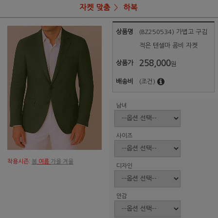
자켓 맞춤
하복
상품명
(BZ250534) 가볍고 구김
적은 텐셀마 콤비 자켓
258,000
상품가
원
배송비
(조건)
남녀
사이즈
착용시즌:
봄
여름
가을 겨울
디자인
안감