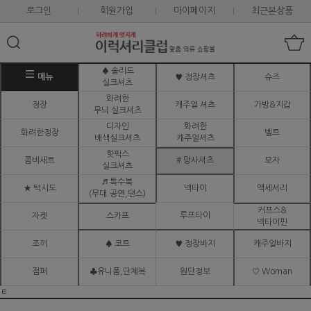
로그인
회원가입
마이페이지
최근본상품
♠ 솔리드
메뉴
♥ 정장셔츠
슈즈
실크셔츠
화려한
정장
캐주얼 셔츠
가방&지갑
무늬 실크셔츠
디자인
화려한
화려한정장
벨트
배색실크셔츠
캐주얼셔츠
핫픽스
콤비세트
# 망사셔츠
모자
실크셔츠
♬ 특수복
★ 턱시도
넥타이
액세서리
(무대.공연,댄스)
커프스&
루프타이
자켓
스카프
넥타이핀
조끼
♠ 코트
♥ 정장바지
캐주얼바지
점퍼
♣유니폼,단체복
원단정보
♡ Woman
ㅌ