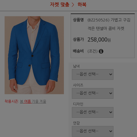
자켓 맞춤
하복
상품명
(BZ250526) 가볍고 구김
적은 텐셀마 콤비 자켓
258,000
상품가
원
배송비
(조건)
남녀
사이즈
착용시즌:
봄
여름
가을 겨울
디자인
안감