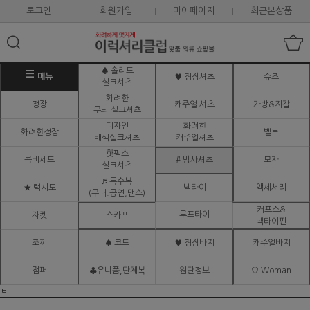
로그인
회원가입
마이페이지
최근본상품
♠ 솔리드
메뉴
♥ 정장셔츠
슈즈
실크셔츠
화려한
정장
캐주얼 셔츠
가방&지갑
무늬 실크셔츠
디자인
화려한
화려한정장
벨트
배색실크셔츠
캐주얼셔츠
핫픽스
콤비세트
# 망사셔츠
모자
실크셔츠
♬ 특수복
★ 턱시도
넥타이
액세서리
(무대.공연,댄스)
커프스&
루프타이
자켓
스카프
넥타이핀
조끼
♠ 코트
♥ 정장바지
캐주얼바지
점퍼
♣유니폼,단체복
원단정보
♡ Woman
ㅌ