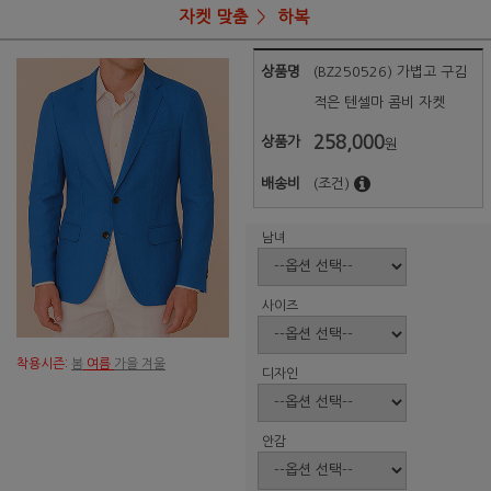
자켓 맞춤
하복
상품명
(BZ250526) 가볍고 구김
적은 텐셀마 콤비 자켓
258,000
상품가
원
배송비
(조건)
남녀
사이즈
착용시즌:
봄
여름
가을 겨울
디자인
안감