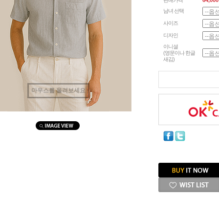
판매가격
64,000
남녀 선택
사이즈
디자인
이니셜
(영문이나 한글
새김)
마우스를 올려보세요