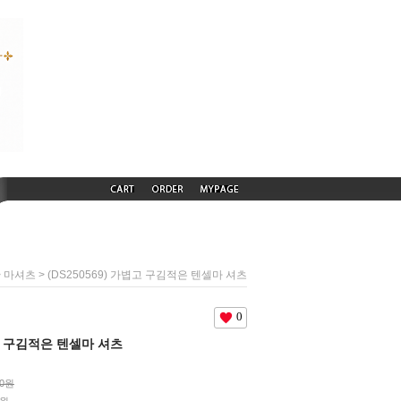
>
> (DS250569) 가볍고 구김적은 텐셀마 셔츠
마셔츠
0
볍고 구김적은 텐셀마 셔츠
00원