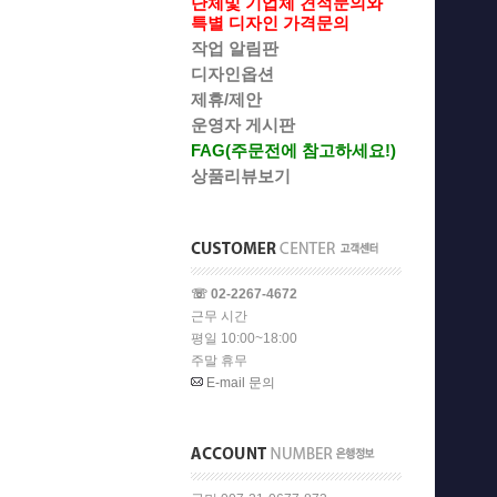
단체및 기업체 견적문의와
특별 디자인 가격문의
작업 알림판
디자인옵션
제휴/제안
운영자 게시판
FAG(주문전에 참고하세요!)
상품리뷰보기
☏ 02-2267-4672
근무 시간
평일 10:00~18:00
주말 휴무
E-mail 문의