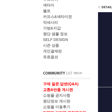
넥타이
벨트
커프스&넥타이핀
악세사리
가방&지갑
원단 샘플 정보
SELF DESIGN
시즌 상품
개인결재란
유료옵션
구매 질문.답변(Q&A)
교환&반품 게시판
쇼핑몰 공지사항
원단정보 게시판
쇼핑몰 이용후기