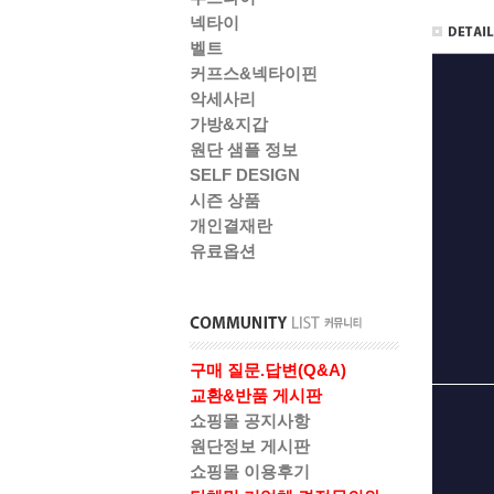
넥타이
벨트
커프스&넥타이핀
악세사리
가방&지갑
원단 샘플 정보
SELF DESIGN
시즌 상품
개인결재란
유료옵션
구매 질문.답변(Q&A)
교환&반품 게시판
쇼핑몰 공지사항
원단정보 게시판
쇼핑몰 이용후기