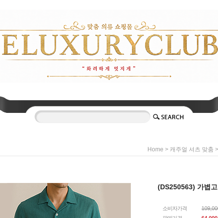
>
Home
캐주얼 셔츠 맞춤
(DS250563) 가
소비자가격
109,0