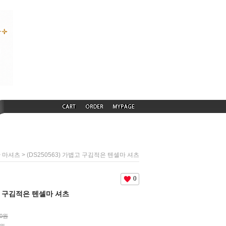
>
> (DS250563) 가볍고 구김적은 텐셀마 셔츠
마셔츠
0
볍고 구김적은 텐셀마 셔츠
00원