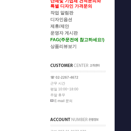
단체및 기업체 견적문의와
특별 디자인 가격문의
작업 알림판
디자인옵션
제휴/제안
운영자 게시판
FAG(주문전에 참고하세요!)
상품리뷰보기
☏ 02-2267-4672
근무 시간
평일 10:00~18:00
주말 휴무
E-mail 문의