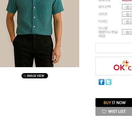
판매가격
64,000
남녀 선택
사이즈
디자인
이니셜
(영문이나 한글
새김)
마우스를 올려보세요