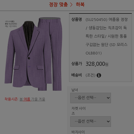
정장 맞춤
하복
상품명
(SU250450) 여름용 정장
/ 생동감있는 직조감이 독
특한 스타일/ 시원한 통풍
구김없는 원단 (SD 모리스
OLBB01)
328,000
상품가
원
배송비
(조건)
남녀
착용시즌:
봄
여름
가을 겨울
자켓 사이
즈
바지사이