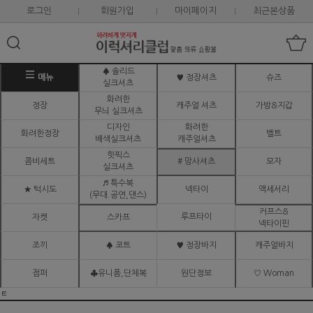
로그인
회원가입
마이페이지
최근본상품
♠ 솔리드
메뉴
♥ 정장셔츠
슈즈
실크셔츠
화려한
정장
캐주얼 셔츠
가방&지갑
무늬 실크셔츠
디자인
화려한
화려한정장
벨트
배색실크셔츠
캐주얼셔츠
핫픽스
콤비세트
# 망사셔츠
모자
실크셔츠
♬ 특수복
★ 턱시도
넥타이
액세서리
(무대.공연,댄스)
커프스&
루프타이
자켓
스카프
넥타이핀
조끼
♠ 코트
♥ 정장바지
캐주얼바지
점퍼
♣유니폼,단체복
원단정보
♡ Woman
ㅌ