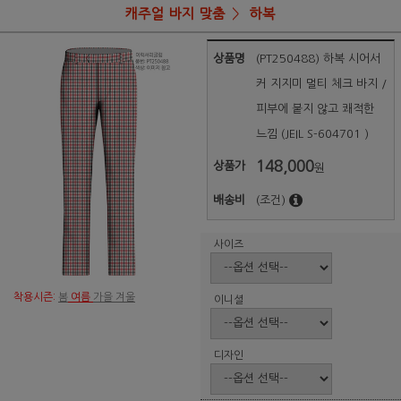
캐주얼 바지 맞춤
하복
상품명
(PT250488) 하복 시어서
커 지지미 멀티 체크 바지 /
피부에 붙지 않고 쾌적한
느낌 (JEIL S-604701 )
148,000
상품가
원
배송비
(조건)
사이즈
착용시즌:
봄
여름
가을 겨울
이니셜
디자인