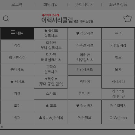
로그인
회원가입
마이페이지
최근본상품
♠ 솔리드
메뉴
♥ 정장셔츠
슈즈
실크셔츠
화려한
정장
캐주얼 셔츠
가방&지갑
무늬 실크셔츠
디자인
화려한
화려한정장
벨트
배색실크셔츠
캐주얼셔츠
핫픽스
콤비세트
# 망사셔츠
모자
실크셔츠
♬ 특수복
★ 턱시도
넥타이
액세서리
(무대.공연,댄스)
커프스&
루프타이
자켓
스카프
넥타이핀
조끼
♠ 코트
♥ 정장바지
캐주얼바지
점퍼
♣유니폼,단체복
원단정보
♡ Woman
ㅌ