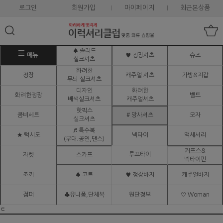
로그인
회원가입
마이페이지
최근본상품
♠ 솔리드
메뉴
♥ 정장셔츠
슈즈
실크셔츠
화려한
정장
캐주얼 셔츠
가방&지갑
무늬 실크셔츠
디자인
화려한
화려한정장
벨트
배색실크셔츠
캐주얼셔츠
핫픽스
콤비세트
# 망사셔츠
모자
실크셔츠
♬ 특수복
★ 턱시도
넥타이
액세서리
(무대.공연,댄스)
커프스&
루프타이
자켓
스카프
넥타이핀
조끼
♠ 코트
♥ 정장바지
캐주얼바지
점퍼
♣유니폼,단체복
원단정보
♡ Woman
ㅌ