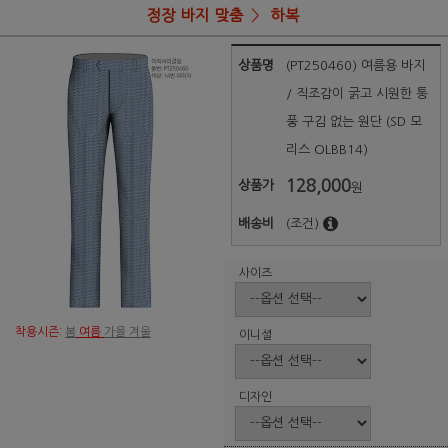
정장 바지 맞춤
하복
상품명
(PT250460) 여름용 바지
/ 직조감이 굵고 시원한 통
풍 구김 없는 원단 (SD 모
리스 OLBB14)
128,000
상품가
원
배송비
(조건)
사이즈
착용시즌:
봄
여름
가을 겨울
이니셜
디자인