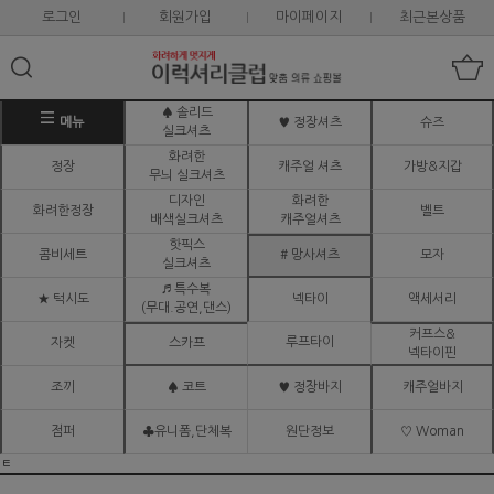
로그인
회원가입
마이페이지
최근본상품
♠ 솔리드
메뉴
♥ 정장셔츠
슈즈
실크셔츠
화려한
정장
캐주얼 셔츠
가방&지갑
무늬 실크셔츠
디자인
화려한
화려한정장
벨트
배색실크셔츠
캐주얼셔츠
핫픽스
콤비세트
# 망사셔츠
모자
실크셔츠
♬ 특수복
★ 턱시도
넥타이
액세서리
(무대.공연,댄스)
커프스&
루프타이
자켓
스카프
넥타이핀
조끼
♠ 코트
♥ 정장바지
캐주얼바지
점퍼
♣유니폼,단체복
원단정보
♡ Woman
ㅌ