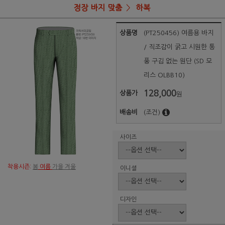
정장 바지 맞춤
하복
상품명
(PT250456) 여름용 바지
/ 직조감이 굵고 시원한 통
풍 구김 없는 원단 (SD 모
리스 OLBB10)
128,000
상품가
원
배송비
(조건)
사이즈
착용시즌:
봄
여름
가을 겨울
이니셜
디자인