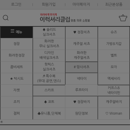
로그인
회원가입
마이페이지
최근본상품
♠ 솔리드
메뉴
♥ 정장셔츠
슈즈
실크셔츠
화려한
정장
캐주얼 셔츠
가방&지갑
무늬 실크셔츠
디자인
화려한
화려한정장
벨트
배색실크셔츠
캐주얼셔츠
핫픽스
콤비세트
# 망사셔츠
모자
실크셔츠
♬ 특수복
★ 턱시도
넥타이
액세서리
(무대.공연,댄스)
커프스&
루프타이
자켓
스카프
넥타이핀
조끼
♠ 코트
♥ 정장바지
캐주얼바지
점퍼
♣유니폼,단체복
원단정보
♡ Woman
ㅌ