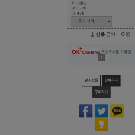
이니셜(영
문이나 한
글 새김)
0
원
총 상품 금액
포인트사용 가맹점
?
관심상품
장바구니
구매하기