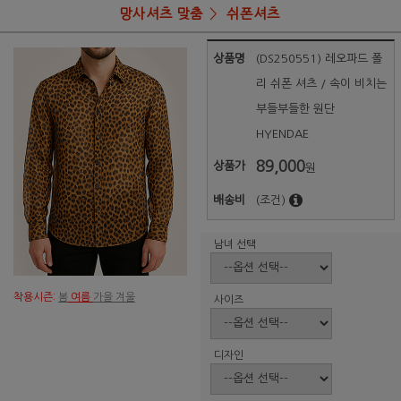
망사셔츠 맞춤
쉬폰셔츠
상품명
(DS250551) 레오파드 폴
리 쉬폰 셔츠 / 속이 비치는
부들부들한 원단
HYENDAE
89,000
상품가
원
배송비
(조건)
남녀 선택
착용시즌:
봄
여름
가을 겨울
사이즈
디자인