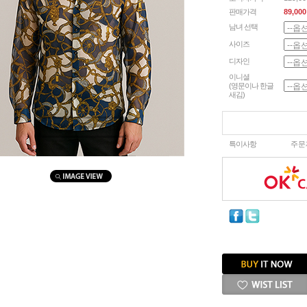
판매가격
89,000
남녀 선택
사이즈
디자인
이니셜
(영문이나 한글
새김)
마우스를 올려보세요
특이사항
주문