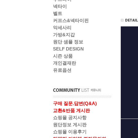
넥타이
벨트
커프스&넥타이핀
악세사리
가방&지갑
원단 샘플 정보
SELF DESIGN
시즌 상품
개인결재란
유료옵션
구매 질문.답변(Q&A)
교환&반품 게시판
쇼핑몰 공지사항
원단정보 게시판
쇼핑몰 이용후기