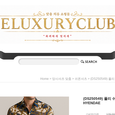
>
>
> (DS250549) 
Home
망사셔츠 맞춤
쉬폰셔츠
(DS250549) 폴
HYENDAE
소비자가격
129,0