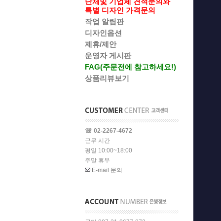
단체및 기업체 견적문의와
특별 디자인 가격문의
작업 알림판
디자인옵션
제휴/제안
운영자 게시판
FAG(주문전에 참고하세요!)
상품리뷰보기
☏ 02-2267-4672
근무 시간
평일 10:00~18:00
주말 휴무
E-mail 문의