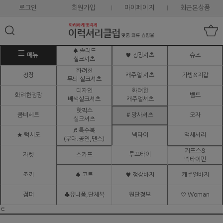
로그인
회원가입
마이페이지
최근본상품
♠ 솔리드
메뉴
♥ 정장셔츠
슈즈
실크셔츠
화려한
정장
캐주얼 셔츠
가방&지갑
무늬 실크셔츠
디자인
화려한
화려한정장
벨트
배색실크셔츠
캐주얼셔츠
핫픽스
콤비세트
# 망사셔츠
모자
실크셔츠
♬ 특수복
★ 턱시도
넥타이
액세서리
(무대.공연,댄스)
커프스&
루프타이
자켓
스카프
넥타이핀
조끼
♠ 코트
♥ 정장바지
캐주얼바지
점퍼
♣유니폼,단체복
원단정보
♡ Woman
ㅌ