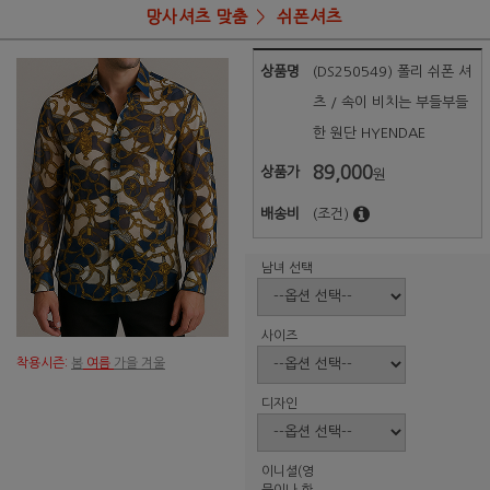
망사셔츠 맞춤
쉬폰셔츠
상품명
(DS250549) 폴리 쉬폰 셔
츠 / 속이 비치는 부들부들
한 원단 HYENDAE
89,000
상품가
원
배송비
(조건)
남녀 선택
사이즈
착용시즌:
봄
여름
가을 겨울
디자인
이니셜(영
문이나 한