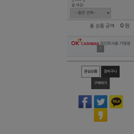
글 새김)
0
원
총 상품 금액
포인트사용 가맹점
?
관심상품
장바구니
구매하기