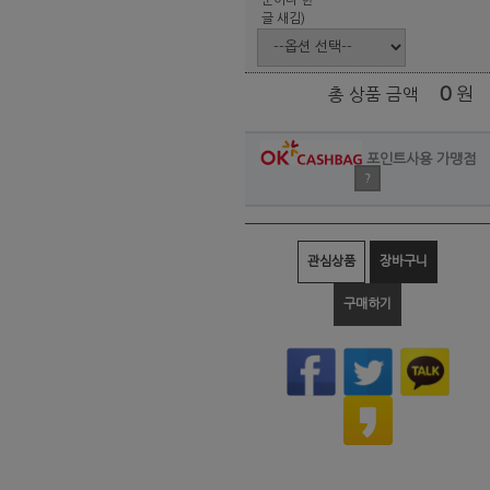
글 새김)
0
원
총 상품 금액
포인트사용 가맹점
?
관심상품
장바구니
구매하기