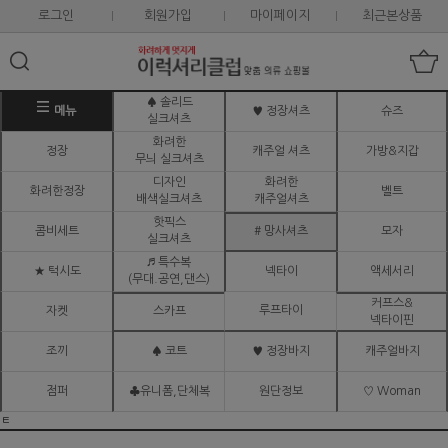
로그인
회원가입
마이페이지
최근본상품
♠ 솔리드
메뉴
♥ 정장셔츠
슈즈
실크셔츠
화려한
정장
캐주얼 셔츠
가방&지갑
무늬 실크셔츠
디자인
화려한
화려한정장
벨트
배색실크셔츠
캐주얼셔츠
핫픽스
콤비세트
# 망사셔츠
모자
실크셔츠
♬ 특수복
★ 턱시도
넥타이
액세서리
(무대.공연,댄스)
커프스&
루프타이
자켓
스카프
넥타이핀
조끼
♠ 코트
♥ 정장바지
캐주얼바지
점퍼
♣유니폼,단체복
원단정보
♡ Woman
ㅌ