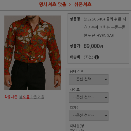
망사셔츠 맞춤
쉬폰셔츠
상품명
(DS250548) 폴리 쉬폰 셔
츠 / 속이 비치는 부들부들
한 원단 HYENDAE
89,000
상품가
원
배송비
(조건)
남녀 선택
사이즈
착용시즌:
봄
여름
가을 겨울
디자인
이니셜(영
문이나 한