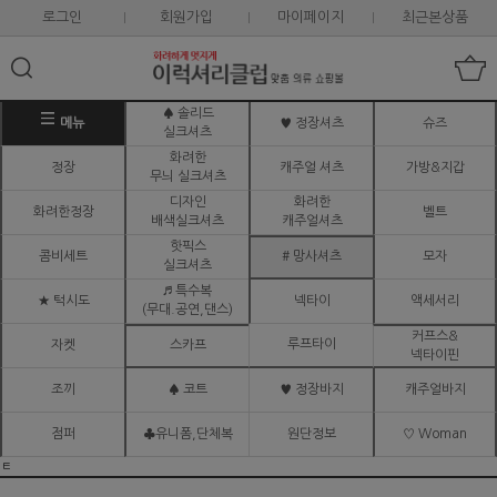
로그인
회원가입
마이페이지
최근본상품
♠ 솔리드
메뉴
♥ 정장셔츠
슈즈
실크셔츠
화려한
정장
캐주얼 셔츠
가방&지갑
무늬 실크셔츠
디자인
화려한
화려한정장
벨트
배색실크셔츠
캐주얼셔츠
핫픽스
콤비세트
# 망사셔츠
모자
실크셔츠
♬ 특수복
★ 턱시도
넥타이
액세서리
(무대.공연,댄스)
커프스&
루프타이
자켓
스카프
넥타이핀
조끼
♠ 코트
♥ 정장바지
캐주얼바지
점퍼
♣유니폼,단체복
원단정보
♡ Woman
ㅌ