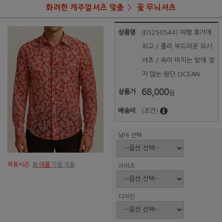
화려한 캐주얼셔츠 맞춤
꽃 무늬셔츠
상품명
(DS250544) 여행 휴가에
최고 / 폴리 부드러운 모시
셔츠 / 속이 비치는 땀에 젖
지 않는 원단 OCEAN
68,000
상품가
원
배송비
(조건)
남녀 선택
착용시즌:
봄
여름
가을 겨울
사이즈
디자인