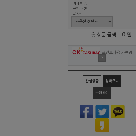
이니셜(영
문이나 한
글 새김)
0
원
총 상품 금액
포인트사용 가맹점
?
관심상품
장바구니
구매하기