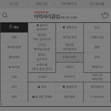
로그인
회원가입
마이페이지
최근본상품
♠ 솔리드
메뉴
♥ 정장셔츠
슈즈
실크셔츠
화려한
정장
캐주얼 셔츠
가방&지갑
무늬 실크셔츠
디자인
화려한
화려한정장
벨트
배색실크셔츠
캐주얼셔츠
핫픽스
콤비세트
# 망사셔츠
모자
실크셔츠
♬ 특수복
★ 턱시도
넥타이
액세서리
(무대.공연,댄스)
커프스&
루프타이
자켓
스카프
넥타이핀
조끼
♠ 코트
♥ 정장바지
캐주얼바지
점퍼
♣유니폼,단체복
원단정보
♡ Woman
ㅌ