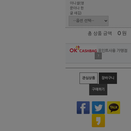
이니셜(영
문이나 한
글 새김)
0
원
총 상품 금액
포인트사용 가맹점
?
관심상품
장바구니
구매하기