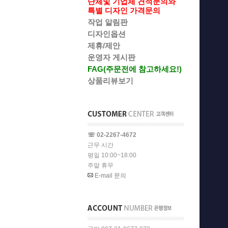
단체및 기업체 견적문의와
특별 디자인 가격문의
작업 알림판
디자인옵션
제휴/제안
운영자 게시판
FAG(주문전에 참고하세요!)
상품리뷰보기
☏ 02-2267-4672
근무 시간
평일 10:00~18:00
주말 휴무
E-mail 문의