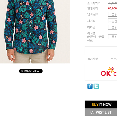
소비자가격
78,00
판매가격
68,000
남녀 선택
사이즈
디자인
이니셜
(영문이나 한글
새김)
마우스를 올려보세요
특이사항
주문