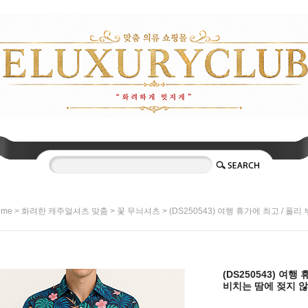
>
>
> (DS250543) 여행 휴가에 최고 / 
ome
화려한 캐주얼셔츠 맞춤
꽃 무늬셔츠
(DS250543) 여행
비치는 땀에 젖지 않