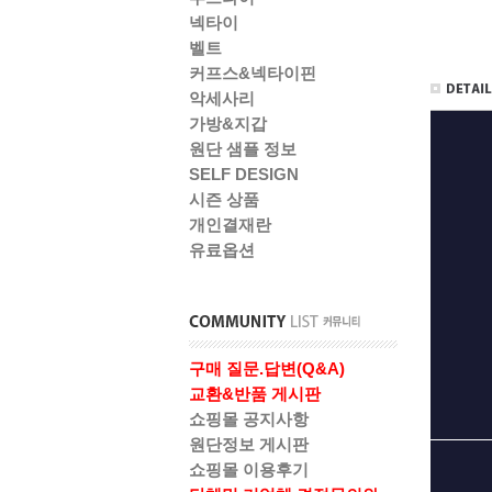
넥타이
벨트
커프스&넥타이핀
악세사리
가방&지갑
원단 샘플 정보
SELF DESIGN
시즌 상품
개인결재란
유료옵션
구매 질문.답변(Q&A)
교환&반품 게시판
쇼핑몰 공지사항
원단정보 게시판
쇼핑몰 이용후기