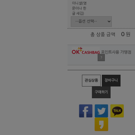
이니셜(영
문이나 한
글 새김)
0
원
총 상품 금액
포인트사용 가맹점
?
관심상품
장바구니
구매하기