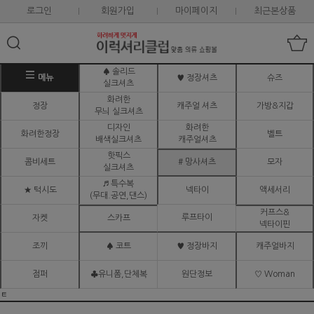
로그인
회원가입
마이페이지
최근본상품
♠ 솔리드
메뉴
♥ 정장셔츠
슈즈
실크셔츠
화려한
정장
캐주얼 셔츠
가방&지갑
무늬 실크셔츠
디자인
화려한
화려한정장
벨트
배색실크셔츠
캐주얼셔츠
핫픽스
콤비세트
# 망사셔츠
모자
실크셔츠
♬ 특수복
★ 턱시도
넥타이
액세서리
(무대.공연,댄스)
커프스&
루프타이
자켓
스카프
넥타이핀
조끼
♠ 코트
♥ 정장바지
캐주얼바지
점퍼
♣유니폼,단체복
원단정보
♡ Woman
ㅌ