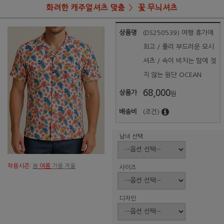
화려한 캐주얼셔츠 맞춤
꽃 무늬셔츠
상품명
(DS250539) 여행 휴가에
최고 / 폴리 부드러운 모시
셔츠 / 속이 비치는 땀에 젖
지 않는 원단 OCEAN
68,000
상품가
원
배송비
(조건)
남녀 선택
착용시즌:
봄
여름
가을 겨울
사이즈
디자인