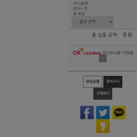
이니셜(영
문이나 한
글 새김)
0
원
총 상품 금액
포인트사용 가맹점
?
관심상품
장바구니
구매하기