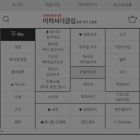
로그인
회원가입
마이페이지
최근본상품
♠ 솔리드
메뉴
♥ 정장셔츠
슈즈
실크셔츠
화려한
정장
캐주얼 셔츠
가방&지갑
무늬 실크셔츠
디자인
화려한
화려한정장
벨트
배색실크셔츠
캐주얼셔츠
핫픽스
콤비세트
# 망사셔츠
모자
실크셔츠
♬ 특수복
★ 턱시도
넥타이
액세서리
(무대.공연,댄스)
커프스&
루프타이
자켓
스카프
넥타이핀
조끼
♠ 코트
♥ 정장바지
캐주얼바지
점퍼
♣유니폼,단체복
원단정보
♡ Woman
ㅌ