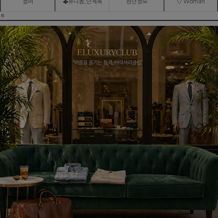
점퍼
♣유니폼,단체복
원단정보
♡ Woman
ㅌ