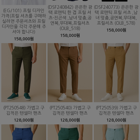
(DSF240842) 은은한 광
(DSF240773) 은은한 광
(EG/101) 프릴 디자인
택 로맨틱 한 겹 프릴 셔
택 로맨틱 프릴 셔츠 ,남
가격(프릴 셔츠를 구매하
츠-진곤색 ,남녀 맞춤,공
녀 맞춤,공연복,무대복,
실려면 주문셔츠와 프릴
연복,무대복,프릴셔츠
프릴셔츠 (OLB_578)
디자인을 각각 주문해 주
(OLB_518)
158,000원
셔야 합니다)
158,000원
158,000원
(PT250548) 가볍고 구
(PT250540) 가볍고 구
(PT250539) 가볍고 구
김적은 텐셀마 팬츠
김적은 텐셀마 팬츠
김적은 텐셀마 팬츠
128,000원
128,000원
128,000원