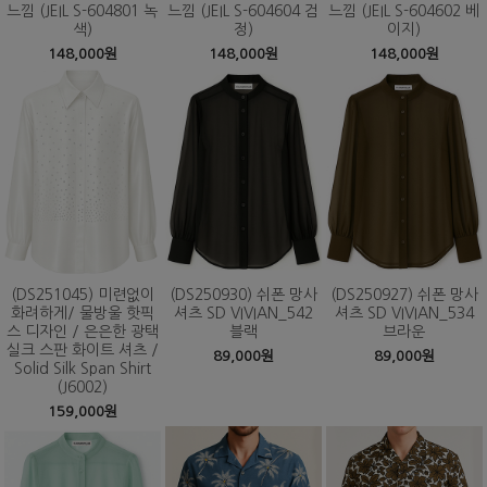
느낌 (JEIL S-604801 녹
느낌 (JEIL S-604604 검
느낌 (JEIL S-604602 베
색)
정)
이지)
148,000원
148,000원
148,000원
(DS251045) 미련없이
(DS250930) 쉬폰 망사
(DS250927) 쉬폰 망사
화려하게/ 물방울 핫픽
셔츠 SD VIVIAN_542
셔츠 SD VIVIAN_534
스 디자인 / 은은한 광택
블랙
브라운
실크 스판 화이트 셔츠 /
89,000원
89,000원
Solid Silk Span Shirt
(J6002)
159,000원