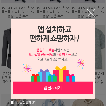
(SU260505) 여름용 오
(SU260504) 여름용 오
(SU260503) 여름용 오
돌토돌 까슬한 원단 남자
돌토돌 까슬한 원단 남자
돌토돌 까슬한 원단 남자
정장, 맞춤 수트
정장, 맞춤 수트
정장, 맞춤 수트
348,000원
348,000원
348,000원
(BZ260203) 화려하게
(DS260479) 여름용 여
(DS260473) 여름용 여
하프 배색 핫픽스 디자인
름용 바람이 솔솔 부는
름용 바람이 솔솔 부는
공연 무대 맞춤 제작 자
망사직조 셔츠, 남녀 맞
망사직조 셔츠, 남녀 맞
켓
춤 남방
춤 남방
328,000원
78,000원
78,000원
하루동안 열지 않기