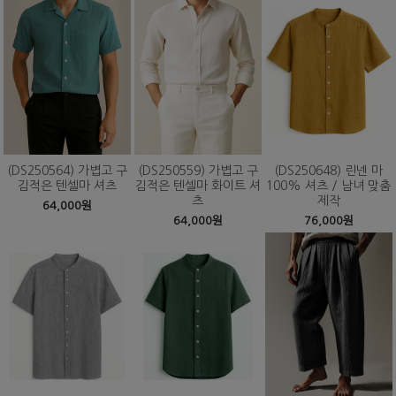
(DS250564) 가볍고 구
(DS250559) 가볍고 구
(DS250648) 린넨 마
김적은 텐셀마 셔츠
김적은 텐셀마 화이트 셔
100% 셔츠 / 남녀 맞춤
츠
제작
64,000원
64,000원
76,000원