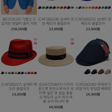
(BZ250526) 가볍고 구
(CAP260228) 삼색띠 린
(CAP260233) 삼색띠 면
김적은 텐셀마 콤비 자켓
넨 페도라 중절모자
페도라 중절모자
258,000원
23,900원
23,900원
(CAP260227) 삼색띠 페
(DHAT250647) 다이아
(CAP260240) 피에르가
도라 중절모자
몬드햇 천연소재 바우 보
르뎅 마직 헌팅캡 베레모
터햇 넓은 챙 밀짚 중절
23,900원
26,900원
모 페도라 남자 여자 여
름 모자 파나마 햇
69,900원