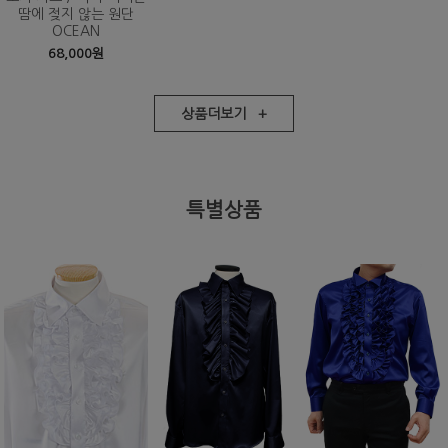
땀에 젖지 않는 원단
OCEAN
68,000원
상품더보기 +
특별상품