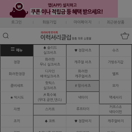
로그인
회원가입
마이페이지
최근본상품
♠ 솔리드
메뉴
♥ 정장셔츠
슈즈
실크셔츠
화려한
정장
캐주얼 셔츠
가방&지갑
무늬 실크셔츠
디자인
화려한
화려한정장
벨트
배색실크셔츠
캐주얼셔츠
핫픽스
콤비세트
# 망사셔츠
모자
실크셔츠
♬ 특수복
★ 턱시도
넥타이
액세서리
(무대.공연,댄스)
커프스&
루프타이
자켓
스카프
넥타이핀
조끼
♠ 코트
♥ 정장바지
캐주얼바지