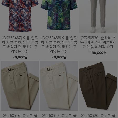
(DS260487) 여름 알로
(DS260488) 여름 알로
(PT260530) 춘하복 스
하 반팔 셔츠, 얇고 가볍
하 반팔 셔츠, 얇고 가볍
트라이프 스판 링클프리
고 바람이 잘 통하는 구
고 바람이 잘 통하는 구
팬츠,맞춤 제작 바지
김없는 남방
김없는 남방
138,000원
79,000원
79,000원
(PT260516) 춘하복 폴
(PT260517) 춘하복 폴
(PT260520) 춘하복 폴