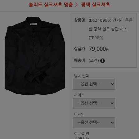
솔리드 실크셔츠 맞춤
광택 실크셔츠
상품명
(DS240986) 긴카라 은은
한 광택 실크 공단 셔츠
(TP980)
79,000
상품가
원
배송비
(조건)
남녀 선택
사이즈
디자인
이니셜(영
문이나 한