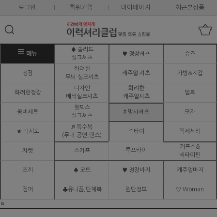
로그인
회원가입
마이페이지
최근본상품
♠ 솔리드
메뉴
♥ 정장셔츠
슈즈
실크셔츠
화려한
정장
캐주얼 셔츠
가방&지갑
무늬 실크셔츠
디자인
화려한
화려한정장
벨트
배색실크셔츠
캐주얼셔츠
핫픽스
콤비세트
# 망사셔츠
모자
실크셔츠
♬ 특수복
★ 턱시도
넥타이
액세서리
(무대.공연,댄스)
커프스&
루프타이
자켓
스카프
넥타이핀
조끼
♠ 코트
♥ 정장바지
캐주얼바지
점퍼
♣유니폼,단체복
원단정보
♡ Woman
ㅌ