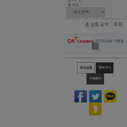
글 새김)
0
원
총 상품 금액
포인트사용 가맹점
?
관심상품
장바구니
구매하기