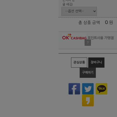
글 새김)
0
원
총 상품 금액
포인트사용 가맹점
?
관심상품
장바구니
구매하기