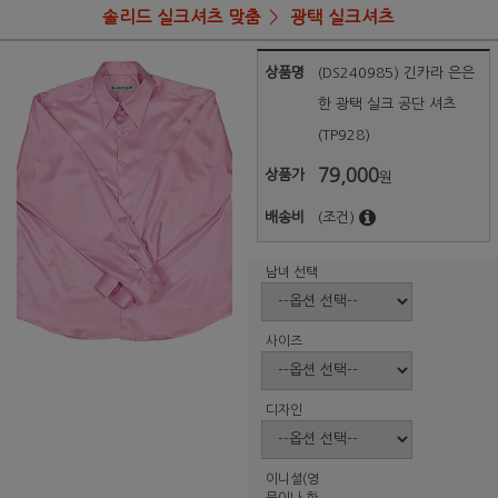
솔리드 실크셔츠 맞춤
광택 실크셔츠
상품명
(DS240985) 긴카라 은은
한 광택 실크 공단 셔츠
(TP928)
79,000
상품가
원
배송비
(조건)
남녀 선택
사이즈
디자인
이니셜(영
문이나 한