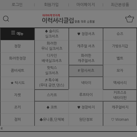
로그인
회원가입
마이페이지
최근본상품
♠ 솔리드
메뉴
♥ 정장셔츠
슈즈
실크셔츠
화려한
정장
캐주얼 셔츠
가방&지갑
무늬 실크셔츠
디자인
화려한
화려한정장
벨트
배색실크셔츠
캐주얼셔츠
핫픽스
콤비세트
# 망사셔츠
모자
실크셔츠
♬ 특수복
★ 턱시도
넥타이
액세서리
(무대.공연,댄스)
커프스&
루프타이
자켓
스카프
넥타이핀
조끼
♠ 코트
♥ 정장바지
캐주얼바지
점퍼
♣유니폼,단체복
원단정보
♡ Woman
ㅌ