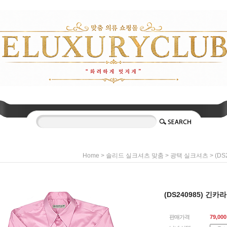
>
>
> (D
Home
솔리드 실크셔츠 맞춤
광택 실크셔츠
(DS240985) 긴카
판매가격
79,000