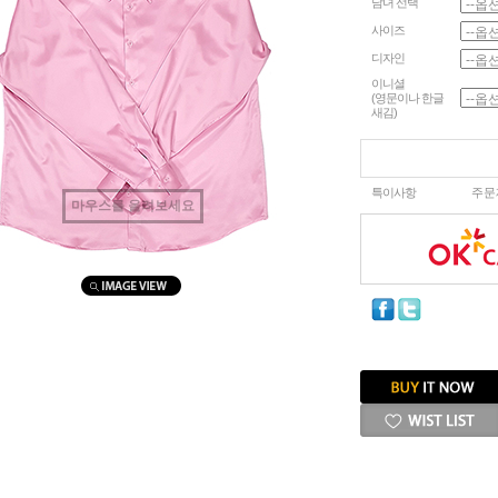
남녀 선택
사이즈
디자인
이니셜
(영문이나 한글
새김)
특이사항
주문
마우스를 올려보세요