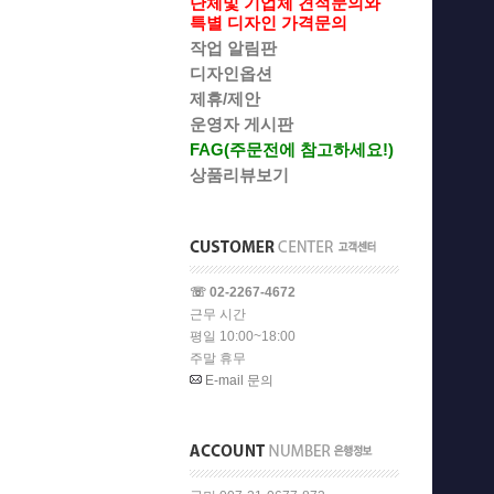
단체및 기업체 견적문의와
특별 디자인 가격문의
작업 알림판
디자인옵션
제휴/제안
운영자 게시판
FAG(주문전에 참고하세요!)
상품리뷰보기
☏ 02-2267-4672
근무 시간
평일 10:00~18:00
주말 휴무
E-mail 문의