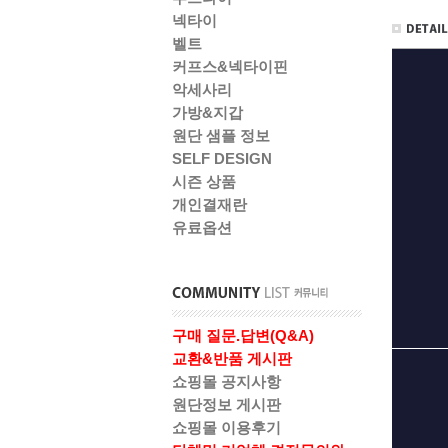
넥타이
벨트
커프스&넥타이핀
악세사리
가방&지갑
원단 샘플 정보
SELF DESIGN
시즌 상품
개인결재란
유료옵션
구매 질문.답변(Q&A)
교환&반품 게시판
쇼핑몰 공지사항
원단정보 게시판
쇼핑몰 이용후기