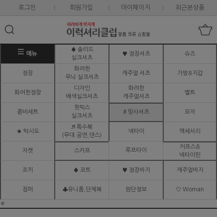
로그인
회원가입
마이페이지
최근본상품
♠ 솔리드
메뉴
♥ 정장셔츠
슈즈
실크셔츠
화려한
정장
캐주얼 셔츠
가방&지갑
무늬 실크셔츠
디자인
화려한
화려한정장
벨트
배색실크셔츠
캐주얼셔츠
핫픽스
콤비세트
# 망사셔츠
모자
실크셔츠
♬ 특수복
★ 턱시도
넥타이
액세서리
(무대.공연,댄스)
커프스&
루프타이
자켓
스카프
넥타이핀
조끼
♠ 코트
♥ 정장바지
캐주얼바지
점퍼
♣유니폼,단체복
원단정보
♡ Woman
ㅌ