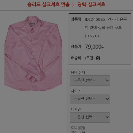
솔리드 실크셔츠 맞춤
광택 실크셔츠
상품명
(DS240985) 긴카라 은은
한 광택 실크 공단 셔츠
(TP928)
79,000
상품가
원
배송비
(조건)
남녀 선택
사이즈
디자인
이니셜(영
문이나 한