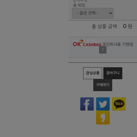
글 새김)
0
원
총 상품 금액
포인트사용 가맹점
?
관심상품
장바구니
구매하기