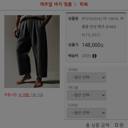
캐주얼 바지 맞춤
하복
상품명
(PT250326) 마 100% 여
름용 린넨 팬츠 (DAEIL
SL13_022)
148,000
상품가
원
배송비
(조건)
사이즈
이니셜
착용시즌:
봄
여름
가을 겨울
디자인
0
원
총 상품 금액