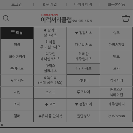
로그인
회원가입
마이페이지
최근본상품
♠ 솔리드
메뉴
♥ 정장셔츠
슈즈
실크셔츠
화려한
정장
캐주얼 셔츠
가방&지갑
무늬 실크셔츠
디자인
화려한
화려한정장
벨트
배색실크셔츠
캐주얼셔츠
핫픽스
콤비세트
# 망사셔츠
모자
실크셔츠
♬ 특수복
★ 턱시도
넥타이
액세서리
(무대.공연,댄스)
커프스&
루프타이
자켓
스카프
넥타이핀
조끼
♠ 코트
♥ 정장바지
캐주얼바지
점퍼
♣유니폼,단체복
원단정보
♡ Woman
ㅌ