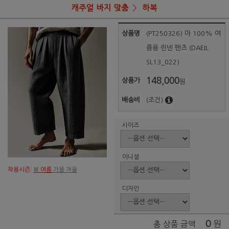
캐주얼 바지 맞춤
하복
상품명
(PT250326) 마 100% 여
름용 린넨 팬츠 (DAEIL
SL13_022)
148,000
상품가
원
배송비
(조건)
사이즈
이니셜
착용시즌:
봄
여름
가을 겨울
디자인
0
원
총 상품 금액