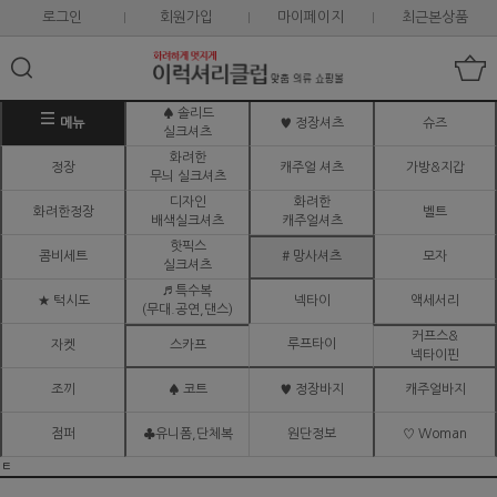
로그인
회원가입
마이페이지
최근본상품
♠ 솔리드
메뉴
♥ 정장셔츠
슈즈
실크셔츠
화려한
정장
캐주얼 셔츠
가방&지갑
무늬 실크셔츠
디자인
화려한
화려한정장
벨트
배색실크셔츠
캐주얼셔츠
핫픽스
콤비세트
# 망사셔츠
모자
실크셔츠
♬ 특수복
★ 턱시도
넥타이
액세서리
(무대.공연,댄스)
커프스&
루프타이
자켓
스카프
넥타이핀
조끼
♠ 코트
♥ 정장바지
캐주얼바지
점퍼
♣유니폼,단체복
원단정보
♡ Woman
ㅌ