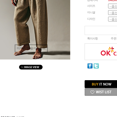
판매가격
148,00
사이즈
이니셜
디자인
특이사항
주문
마우스를 올려보세요