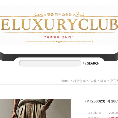
>
>
> (PT2
Home
캐주얼 바지 맞춤
하복
(PT250323) 마 1
소비자가격
229,0