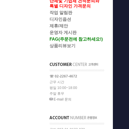
단체및 기업체 견적문의와
특별 디자인 가격문의
작업 알림판
디자인옵션
제휴/제안
운영자 게시판
FAG(주문전에 참고하세요!)
상품리뷰보기
☏ 02-2267-4672
근무 시간
평일 10:00~18:00
주말 휴무
E-mail 문의