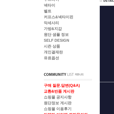
넥타이
벨트
커프스&넥타이핀
악세사리
가방&지갑
원단 샘플 정보
SELF DESIGN
시즌 상품
개인결재란
유료옵션
구매 질문.답변(Q&A)
교환&반품 게시판
쇼핑몰 공지사항
원단정보 게시판
쇼핑몰 이용후기