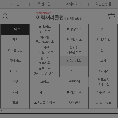
로그인
회원가입
마이페이지
최근본상품
♠ 솔리드
메뉴
♥ 정장셔츠
슈즈
실크셔츠
화려한
정장
캐주얼 셔츠
가방&지갑
무늬 실크셔츠
디자인
화려한
화려한정장
벨트
배색실크셔츠
캐주얼셔츠
핫픽스
콤비세트
# 망사셔츠
모자
실크셔츠
♬ 특수복
★ 턱시도
넥타이
액세서리
(무대.공연,댄스)
커프스&
루프타이
자켓
스카프
넥타이핀
조끼
♠ 코트
♥ 정장바지
캐주얼바지
점퍼
♣유니폼,단체복
원단정보
♡ Woman
ㅌ