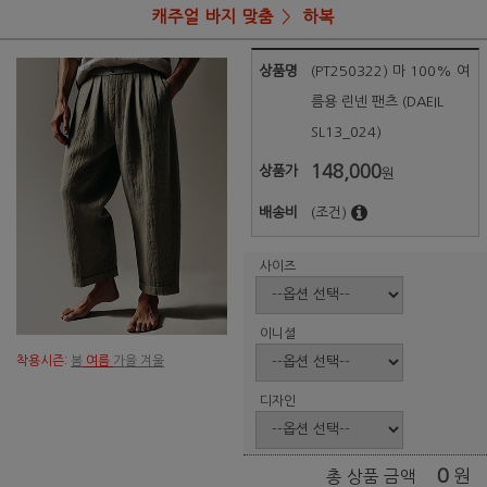
캐주얼 바지 맞춤
하복
상품명
(PT250322) 마 100% 여
름용 린넨 팬츠 (DAEIL
SL13_024)
148,000
상품가
원
배송비
(조건)
사이즈
이니셜
착용시즌:
봄
여름
가을 겨울
디자인
0
원
총 상품 금액