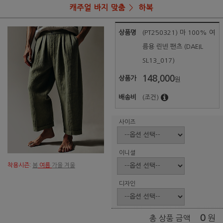
캐주얼 바지 맞춤
하복
상품명
(PT250321) 마 100% 여
름용 린넨 팬츠 (DAEIL
SL13_017)
148,000
상품가
원
배송비
(조건)
사이즈
이니셜
착용시즌:
봄
여름
가을 겨울
디자인
0
원
총 상품 금액