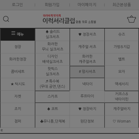
로그인
회원가입
마이페이지
최근본상품
♠ 솔리드
메뉴
♥ 정장셔츠
슈즈
실크셔츠
화려한
정장
캐주얼 셔츠
가방&지갑
무늬 실크셔츠
디자인
화려한
화려한정장
벨트
배색실크셔츠
캐주얼셔츠
핫픽스
콤비세트
# 망사셔츠
모자
실크셔츠
♬ 특수복
★ 턱시도
넥타이
액세서리
(무대.공연,댄스)
커프스&
루프타이
자켓
스카프
넥타이핀
조끼
♠ 코트
♥ 정장바지
캐주얼바지
점퍼
♣유니폼,단체복
원단정보
♡ Woman
ㅌ