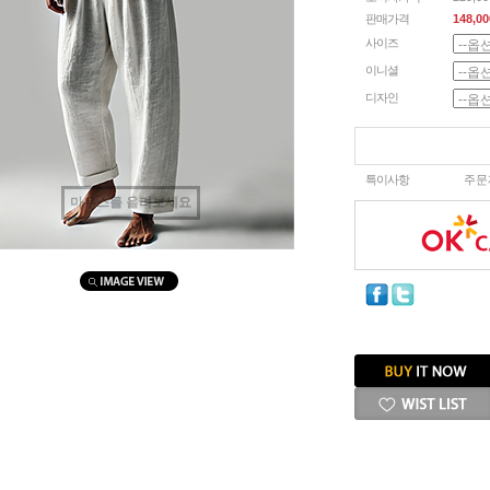
판매가격
148,00
사이즈
이니셜
디자인
특이사항
주문
마우스를 올려보세요