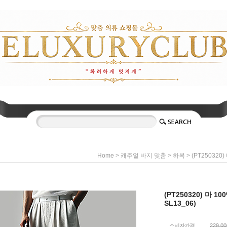
>
>
> (PT250320
Home
캐주얼 바지 맞춤
하복
(PT250320) 마 
SL13_06)
소비자가격
229,0