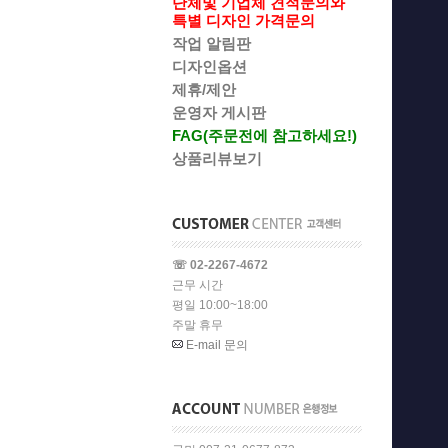
단체및 기업체 견적문의와
특별 디자인 가격문의
작업 알림판
디자인옵션
제휴/제안
운영자 게시판
FAG(주문전에 참고하세요!)
상품리뷰보기
☏ 02-2267-4672
근무 시간
평일 10:00~18:00
주말 휴무
E-mail 문의