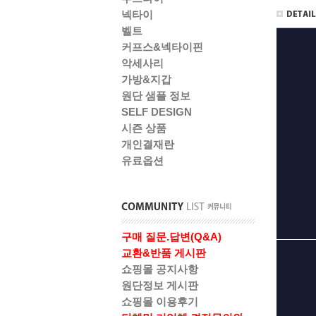
넥타이
벨트
커프스&넥타이핀
악세사리
가방&지갑
원단 샘플 정보
SELF DESIGN
시즌 상품
개인결재란
유료옵션
구매 질문.답변(Q&A)
교환&반품 게시판
쇼핑몰 공지사항
원단정보 게시판
쇼핑몰 이용후기