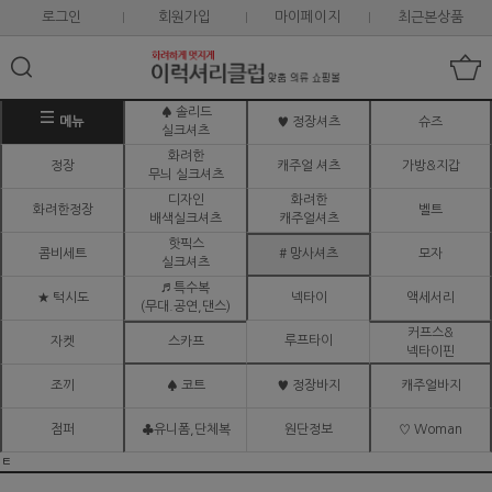
로그인
회원가입
마이페이지
최근본상품
♠ 솔리드
메뉴
♥ 정장셔츠
슈즈
실크셔츠
화려한
정장
캐주얼 셔츠
가방&지갑
무늬 실크셔츠
디자인
화려한
화려한정장
벨트
배색실크셔츠
캐주얼셔츠
핫픽스
콤비세트
# 망사셔츠
모자
실크셔츠
♬ 특수복
★ 턱시도
넥타이
액세서리
(무대.공연,댄스)
커프스&
루프타이
자켓
스카프
넥타이핀
조끼
♠ 코트
♥ 정장바지
캐주얼바지
점퍼
♣유니폼,단체복
원단정보
♡ Woman
ㅌ