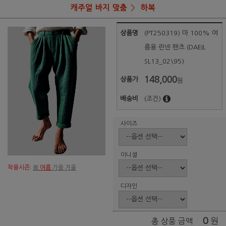
캐주얼 바지 맞춤
하복
상품명
(PT250319) 마 100% 여
름용 린넨 팬츠 (DAEIL
SL13_02\95)
148,000
상품가
원
배송비
(조건)
사이즈
이니셜
착용시즌:
봄
여름
가을 겨울
디자인
0
원
총 상품 금액