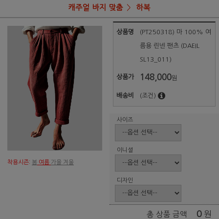
캐주얼 바지 맞춤
하복
상품명
(PT250318) 마 100% 여
름용 린넨 팬츠 (DAEIL
SL13_011)
148,000
상품가
원
배송비
(조건)
사이즈
이니셜
착용시즌:
봄
여름
가을 겨울
디자인
0
원
총 상품 금액